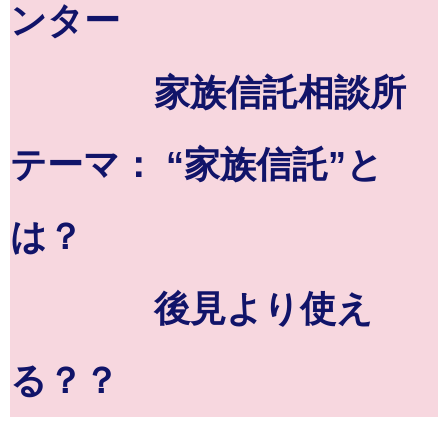
ンター
家族信託相談所
テーマ： “家族信託”と
は？
後見より使え
る？？